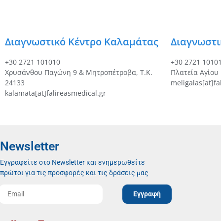
Διαγνωστικό Κέντρο Καλαμάτας
Διαγνωστι
+30 2721 101010
+30 2721 1010
Χρυσάνθου Παγώνη 9 & Μητροπέτροβα, Τ.Κ.
Πλατεία Αγίου
24133
meligalas[at]fa
kalamata[at]falireasmedical.gr
Newsletter
Εγγραφείτε στο Newsletter και ενημερωθείτε
πρώτοι για τις προσφορές και τις δράσεις μας
Εγγραφή