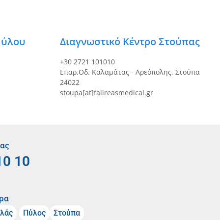
Πύλου
Διαγνωστικό Κέντρο Στούπας
+30 2721 101010
Επαρ.Οδ. Καλαμάτας - Αρεόπολης, Στούπα
24022
stoupa[at]falireasmedical.gr
μας
10 10
ρα
λάς
Πύλος
Στούπα