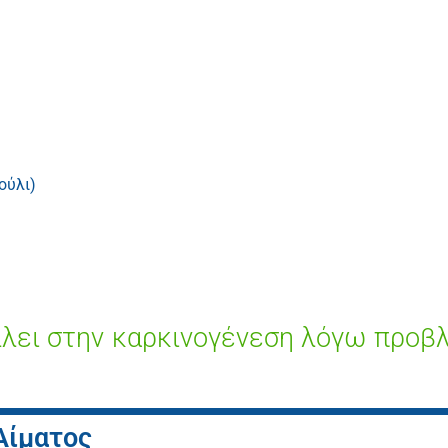
ούλι)
λλει στην καρκινογένεση λόγω προβ
Αίματος