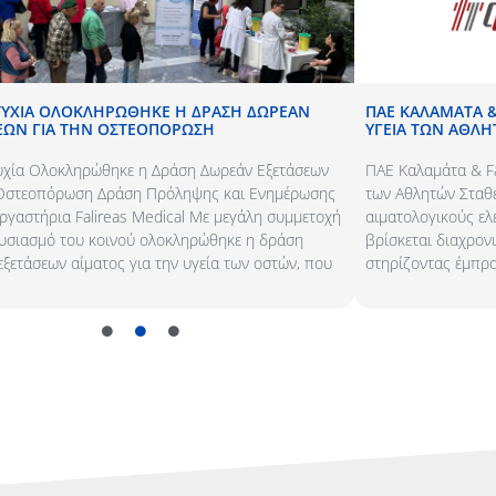
ΤΥΧΊΑ ΟΛΟΚΛΗΡΏΘΗΚΕ Η ΔΡΆΣΗ ΔΩΡΕΆΝ
ΠΑΕ ΚΑΛΑΜΆΤΑ & 
ΕΩΝ ΓΙΑ ΤΗΝ ΟΣΤΕΟΠΌΡΩΣΗ​
ΥΓΕΊΑ ΤΩΝ ΑΘΛ
υχία Ολοκληρώθηκε η Δράση Δωρεάν Εξετάσεων
ΠΑΕ Καλαμάτα & Fal
 Οστεοπόρωση​ Δράση Πρόληψης και Ενημέρωσης
των Αθλητών Σταθε
ργαστήρια Falireas Medical Με μεγάλη συμμετοχή
αιματολογικούς ελ
ουσιασμό του κοινού ολοκληρώθηκε η δράση
βρίσκεται διαχρον
ξετάσεων αίματος για την υγεία των οστών, που
στηρίζοντας έμπρα