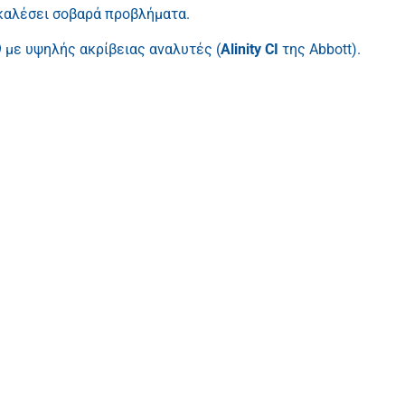
οκαλέσει σοβαρά προβλήματα.
9 με υψηλής ακρίβειας αναλυτές (
Alinity CI
της Abbott
).