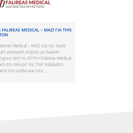
FALIREAS MEDICAL – ΜΑΖΊ ΓΙΑ ΤΗΝ
ΕΞΕΤΆΣΕΙΣ CHECK UP ΓΙΑ Κ
ΗΤΏΝ
ΕΛΈΓΞΕΤΕ ΚΑΙ ΠΌΤΕ!​
ireas Medical – Μαζί για την Υγεία
Εξετάσεις Check Up για Κάθε 
ρή χορηγική στήριξη με δωρεάν
Πότε! Η πρόληψη είναι η βάσ
έγχους από το 2019 Η Falireas Medical
και ευεξία! Κάθε τακτική ιατ
ικά στο πλευρό της ΠΑΕ Καλαμάτα,
ανακαλύψει τυχόν προβλήματ
κτα την ομάδα και τους …
πριν αυτά …