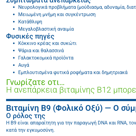
Συμπτώματα ανεπάρκειας
Νευρολογικά προβλήματα (μούδιασμα, αδυναμία, δια
Μειωμένη μνήμη και συγκέντρωση
Κατάθλιψη
Μεγαλοβλαστική αναιμία
Φυσικές πηγές
Κόκκινο κρέας και συκώτι
Ψάρια και θαλασσινά
Γαλακτοκομικά προϊόντα
Αυγά
Εμπλουτισμένα φυτικά ροφήματα και δημητριακά
Γνωρίζατε οτι…
Η ανεπάρκεια βιταμίνης Β12 μπορε
Βιταμίνη B9 (Φολικό Οξύ) — Ο σύ
Ο ρόλος της
Η B9 είναι απαραίτητη για την παραγωγή DNA και RNA, τ
κατά την εγκυμοσύνη.