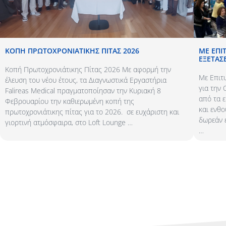
ΚΟΠΉ ΠΡΩΤΟΧΡΟΝΙΆΤΙΚΗΣ ΠΊΤΑΣ 2026
ΜΕ ΕΠΙ
ΕΞΕΤΆΣ
Κοπή Πρωτοχρονιάτικης Πίτας 2026 Με αφορμή την
Με Επιτ
έλευση του νέου έτους, τα Διαγνωστικά Εργαστήρια
για την
Falireas Medical πραγματοποίησαν την Κυριακή 8
από τα ε
Φεβρουαρίου την καθιερωμένη κοπή της
και ενθ
πρωτοχρονιάτικης πίτας για το 2026. σε ευχάριστη και
δωρεάν ε
γιορτινή ατμόσφαιρα, στο Loft Lounge …
…