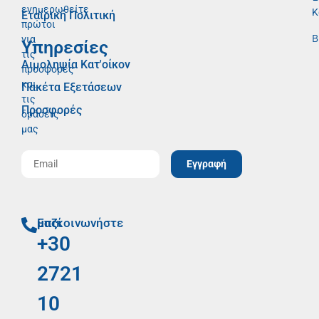
ενημερωθείτε
Κ
Εταιρική Πολιτική
πρώτοι
Β
για
Υπηρεσίες
τις
Αιμοληψία Κατ'οίκον
προσφορές
και
Πακέτα Εξετάσεων
τις
Προσφορές
δράσεις
μας
Εγγραφή
Επικοινωνήστε μαζί μας
+30
2721
10