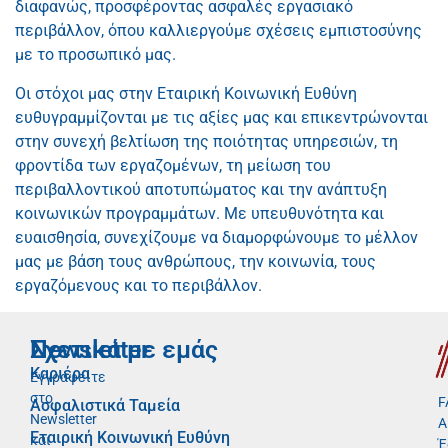
διαφανώς, προσφέροντας ασφαλές εργασιακό
περιβάλλον, όπου καλλιεργούμε σχέσεις εμπιστοσύνης
με το προσωπικό μας.
Οι στόχοι μας στην Εταιρική Κοινωνική Ευθύνη
ευθυγραμμίζονται με τις αξίες μας και επικεντρώνονται
στην συνεχή βελτίωση της ποιότητας υπηρεσιών, τη
φροντίδα των εργαζομένων, τη μείωση του
περιβαλλοντικού αποτυπώματος και την ανάπτυξη
κοινωνικών προγραμμάτων. Με υπευθυνότητα και
ευαισθησία, συνεχίζουμε να διαμορφώνουμε το μέλλον
μας με βάση τους ανθρώπους, την κοινωνία, τους
εργαζόμενους και το περιβάλλον.
Newsletter
Σχετικά με εμάς
Καριέρα
Εγγραφείτε
στο
F
Ασφαλιστικά Ταμεία
Newsletter
Α
Εταιρική Κοινωνική Ευθύνη
και
Έ