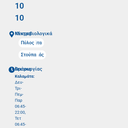
10
10
Mικροβιολογικά Κέντρα
Καλαμάτα
Πύλος
Μελιγαλάς
Στούπα
Ωράριο λειτουργίας
Καλαμάτα:
Δευ-
Τρι-
Πεμ-
Παρ
06:45-
22:00,
Τετ
06:45-