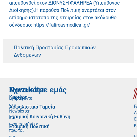
απευθυνθεί στον ΔΙΟΝΥΣΗ ΦΑΛΗΡΕΑ (Υπεύθυνος
Διοίκησης).Η παρούσα Πολιτική αναρτάται στον
επίσημο ιστότοπο της εταιρείας στον ακόλουθο
σύνδεσμο: https://falireasmedical.gr/
Πολιτική Προστασίας Προσωπικών
Δεδομένων
Newsletter
Σχετικά με εμάς
Καριέρα
Εγγραφείτε
στο
F
Ασφαλιστικά Ταμεία
Newsletter
Α
Εταιρική Κοινωνική Ευθύνη
και
Έ
ενημερωθείτε
Κ
Εταιρική Πολιτική
πρώτοι
Β
για