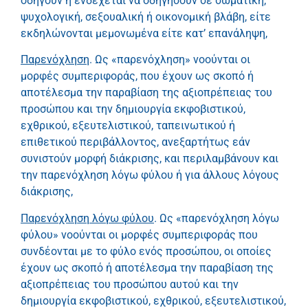
οδηγούν ή ενδέχεται να οδηγήσουν σε σωματική,
ψυχολογική, σεξουαλική ή οικονομική βλάβη, είτε
εκδηλώνονται μεμονωμένα είτε κατ’ επανάληψη,
Παρενόχληση
. Ως «παρενόχληση» νοούνται οι
μορφές συμπεριφοράς, που έχουν ως σκοπό ή
αποτέλεσμα την παραβίαση της αξιοπρέπειας του
προσώπου και την δημιουργία εκφοβιστικού,
εχθρικού, εξευτελιστικού, ταπεινωτικού ή
επιθετικού περιβάλλοντος, ανεξαρτήτως εάν
συνιστούν μορφή διάκρισης, και περιλαμβάνουν και
την παρενόχληση λόγω φύλου ή για άλλους λόγους
διάκρισης,
Παρενόχληση λόγω φύλου
. Ως «παρενόχληση λόγω
φύλου» νοούνται οι μορφές συμπεριφοράς που
συνδέονται με το φύλο ενός προσώπου, οι οποίες
έχουν ως σκοπό ή αποτέλεσμα την παραβίαση της
αξιοπρέπειας του προσώπου αυτού και την
δημιουργία εκφοβιστικού, εχθρικού, εξευτελιστικού,