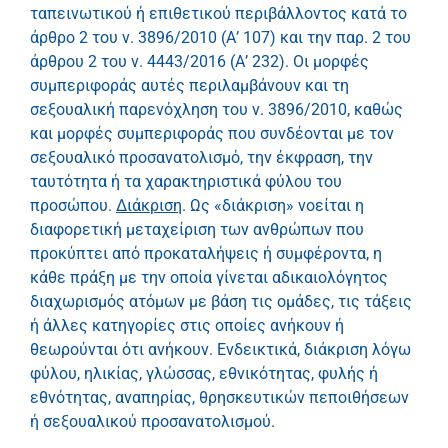
ταπεινωτικού ή επιθετικού περιβάλλοντος κατά το
άρθρο 2 του ν. 3896/2010 (Α’ 107) και την παρ. 2 του
άρθρου 2 του ν. 4443/2016 (Α’ 232). Οι μορφές
συμπεριφοράς αυτές περιλαμβάνουν και τη
σεξουαλική παρενόχληση του ν. 3896/2010, καθώς
και μορφές συμπεριφοράς που συνδέονται με τον
σεξουαλικό προσανατολισμό, την έκφραση, την
ταυτότητα ή τα χαρακτηριστικά φύλου του
προσώπου.
Διάκριση
. Ως «διάκριση» νοείται η
διαφορετική μεταχείριση των ανθρώπων που
προκύπτει από προκαταλήψεις ή συμφέροντα, η
κάθε πράξη με την οποία γίνεται αδικαιολόγητος
διαχωρισμός ατόμων με βάση τις ομάδες, τις τάξεις
ή άλλες κατηγορίες στις οποίες ανήκουν ή
θεωρούνται ότι ανήκουν. Ενδεικτικά, διάκριση λόγω
φύλου, ηλικίας, γλώσσας, εθνικότητας, φυλής ή
εθνότητας, αναπηρίας, θρησκευτικών πεποιθήσεων
ή σεξουαλικού προσανατολισμού.