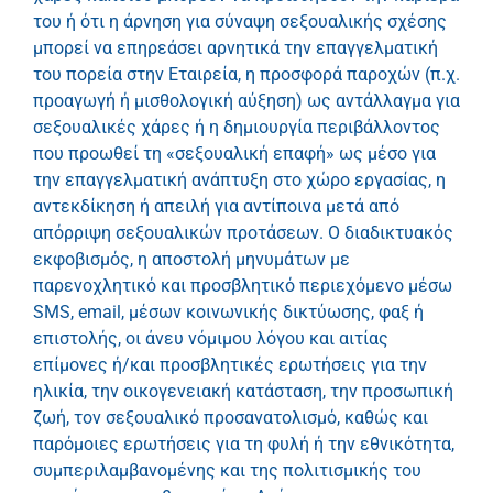
του ή ότι η άρνηση για σύναψη σεξουαλικής σχέσης
μπορεί να επηρεάσει αρνητικά την επαγγελματική
του πορεία στην Εταιρεία, η προσφορά παροχών (π.χ.
προαγωγή ή μισθολογική αύξηση) ως αντάλλαγμα για
σεξουαλικές χάρες ή η δημιουργία περιβάλλοντος
που προωθεί τη «σεξουαλική επαφή» ως μέσο για
την επαγγελματική ανάπτυξη στο χώρο εργασίας, η
αντεκδίκηση ή απειλή για αντίποινα μετά από
απόρριψη σεξουαλικών προτάσεων. Ο διαδικτυακός
εκφοβισμός, η αποστολή μηνυμάτων με
παρενοχλητικό και προσβλητικό περιεχόμενο μέσω
SMS, email, μέσων κοινωνικής δικτύωσης, φαξ ή
επιστολής, οι άνευ νόμιμου λόγου και αιτίας
επίμονες ή/και προσβλητικές ερωτήσεις για την
ηλικία, την οικογενειακή κατάσταση, την προσωπική
ζωή, τον σεξουαλικό προσανατολισμό, καθώς και
παρόμοιες ερωτήσεις για τη φυλή ή την εθνικότητα,
συμπεριλαμβανομένης και της πολιτισμικής του