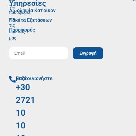
Υπηρεσίες
τις
Αιμοληψία Κατ'οίκον
προσφορές
και
Πακέτα Εξετάσεων
τις
Προσφορές
δράσεις
μας
Εγγραφή
Επικοινωνήστε μαζί μας
+30
2721
10
10