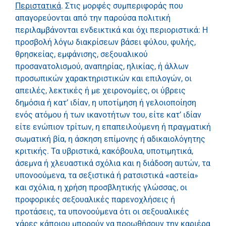
Περιστατικά
. Στις μορφές συμπεριφοράς που
απαγορεύονται από την παρούσα πολιτική
περιλαμβάνονται ενδεικτικά και όχι περιοριστικά: Η
προσβολή λόγω διακρίσεων βάσει φύλου, φυλής,
θρησκείας, εμφάνισης, σεξουαλικού
προσανατολισμού, αναπηρίας, ηλικίας, ή άλλων
προσωπικών χαρακτηριστικών και επιλογών, οι
απειλές, λεκτικές ή με χειρονομίες, οι ύβρεις
δημόσια ή κατ’ ιδίαν, η υποτίμηση ή γελοιοποίηση
ενός ατόμου ή των ικανοτήτων του, είτε κατ’ ιδίαν
είτε ενώπιον τρίτων, η επαπειλούμενη ή πραγματική
σωματική βία, η άσκηση επίμονης ή αδικαιολόγητης
κριτικής. Τα υβριστικά, κακόβουλα, υποτιμητικά,
άσεμνα ή χλευαστικά σχόλια και η διάδοση αυτών, τα
υπονοούμενα, τα σεξιστικά ή ρατσιστικά «αστεία»
και σχόλια, η χρήση προσβλητικής γλώσσας, οι
προφορικές σεξουαλικές παρενοχλήσεις ή
προτάσεις, τα υπονοούμενα ότι οι σεξουαλικές
χάρες κάποιου μπορούν να προωθήσουν την καριέρα