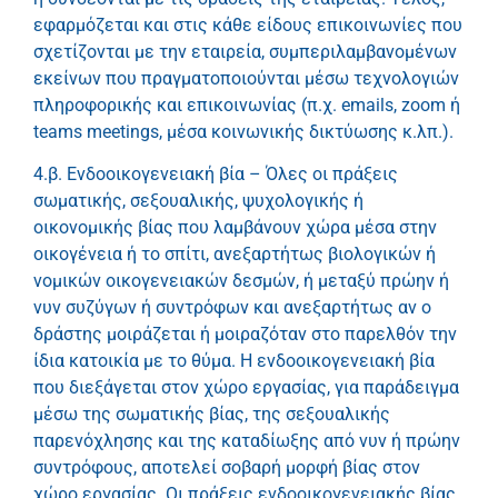
εφαρμόζεται και στις κάθε είδους επικοινωνίες που
σχετίζονται με την εταιρεία, συμπεριλαμβανομένων
εκείνων που πραγματοποιούνται μέσω τεχνολογιών
πληροφορικής και επικοινωνίας (π.χ. emails, zoom ή
teams meetings, μέσα κοινωνικής δικτύωσης κ.λπ.).
4.β. Ενδοοικογενειακή βία – Όλες οι πράξεις
σωματικής, σεξουαλικής, ψυχολογικής ή
οικονομικής βίας που λαμβάνουν χώρα μέσα στην
οικογένεια ή το σπίτι, ανεξαρτήτως βιολογικών ή
νομικών οικογενειακών δεσμών, ή μεταξύ πρώην ή
νυν συζύγων ή συντρόφων και ανεξαρτήτως αν ο
δράστης μοιράζεται ή μοιραζόταν στο παρελθόν την
ίδια κατοικία με το θύμα. Η ενδοοικογενειακή βία
που διεξάγεται στον χώρο εργασίας, για παράδειγμα
μέσω της σωματικής βίας, της σεξουαλικής
παρενόχλησης και της καταδίωξης από νυν ή πρώην
συντρόφους, αποτελεί σοβαρή μορφή βίας στον
χώρο εργασίας. Οι πράξεις ενδοοικογενειακής βίας,