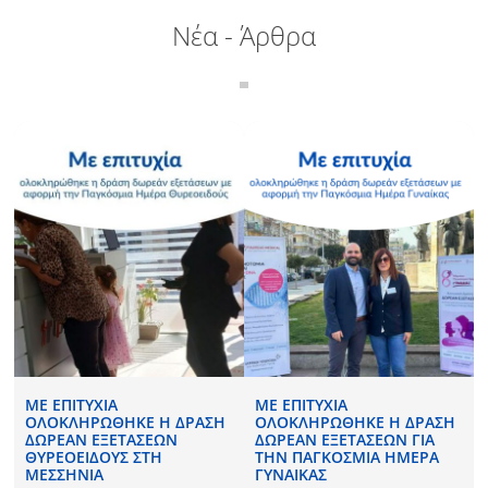
Νέα - Άρθρα
Σ
ΜΕ ΕΠΙΤΥΧΊΑ
ΜΕ ΕΠΙΤΥΧΊΑ
ΟΛΟΚΛΗΡΏΘΗΚΕ Η ΔΡΆΣΗ
ΟΛΟΚΛΗΡΏΘΗΚΕ Η ΔΡΆΣΗ
ΔΩΡΕΆΝ ΕΞΕΤΆΣΕΩΝ
ΔΩΡΕΆΝ ΕΞΕΤΆΣΕΩΝ ΓΙΑ
ΘΥΡΕΟΕΙΔΟΎΣ ΣΤΗ
ΤΗΝ ΠΑΓΚΌΣΜΙΑ ΗΜΈΡΑ
ΜΕΣΣΗΝΊΑ
ΓΥΝΑΊΚΑΣ