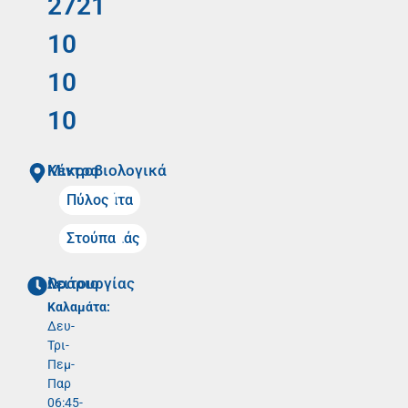
2721
10
10
10
Mικροβιολογικά Κέντρα
Καλαμάτα
Πύλος
Μελιγαλάς
Στούπα
Ωράριο λειτουργίας
Καλαμάτα:
Δευ-
Τρι-
Πεμ-
Παρ
06:45-