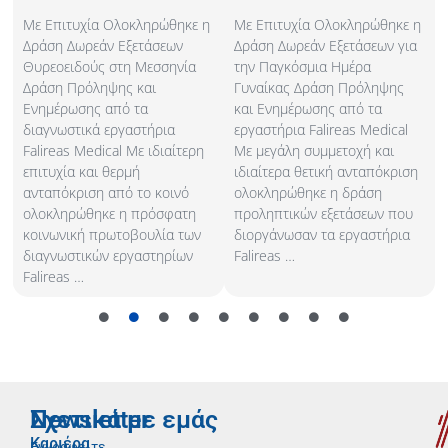
Με Επιτυχία Ολοκληρώθηκε η
Με Επιτυχία Ολοκληρώθηκε η
Δράση Δωρεάν Εξετάσεων
Δράση Δωρεάν Εξετάσεων για
Θυρεοειδούς στη Μεσσηνία
την Παγκόσμια Ημέρα
Δράση Πρόληψης και
Γυναίκας Δράση Πρόληψης
Ενημέρωσης από τα
και Ενημέρωσης από τα
διαγνωστικά εργαστήρια
εργαστήρια Falireas Medical
Falireas Medical Με ιδιαίτερη
Με μεγάλη συμμετοχή και
επιτυχία και θερμή
ιδιαίτερα θετική ανταπόκριση
ανταπόκριση από το κοινό
ολοκληρώθηκε η δράση
ολοκληρώθηκε η πρόσφατη
προληπτικών εξετάσεων που
κοινωνική πρωτοβουλία των
διοργάνωσαν τα εργαστήρια
διαγνωστικών εργαστηρίων
Falireas …
Falireas …
Newsletter
Σχετικά με εμάς
Καριέρα
Εγγραφείτε