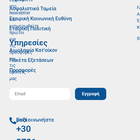
στο
F
Ασφαλιστικά Ταμεία
Newsletter
Α
Εταιρική Κοινωνική Ευθύνη
και
Έ
ενημερωθείτε
Κ
Εταιρική Πολιτική
πρώτοι
Β
για
Υπηρεσίες
τις
Αιμοληψία Κατ'οίκον
προσφορές
και
Πακέτα Εξετάσεων
τις
Προσφορές
δράσεις
μας
Εγγραφή
Επικοινωνήστε μαζί μας
+30