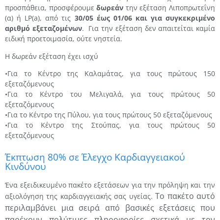
προσπάθεια, προσφέρουμε
δωρεάν
την εξέταση Λιποπρωτεΐνη
(α) ή LP(a), από τις
30/05 έως 01/06
και για συγκεκριμένο
αριθμό εξεταζoμένων
. Για την εξέταση δεν απαιτείται καμία
ειδική προετοιμασία, ούτε νηστεία.
Η δωρεάν εξέταση έχει ισχύ
•Για το Κέντρο της Καλαμάτας, για τους πρώτους 150
εξεταζόμενους
•Για το Κέντρο του Μελιγαλά, για τους πρώτους 50
εξεταζόμενους
•Για το Κέντρο της Πύλου, για τους πρώτους 50 εξεταζόμενους
•Για το Κέντρο της Στούπας, για τους πρώτους 50
εξεταζόμενους
Έκπτωση 80% σε Έλεγχο Καρδιαγγειακού
Κινδύνου
Ένα εξειδικευμένο πακέτο εξετάσεων για την πρόληψη και την
Το πακέτο αυτό
αξιολόγηση της καρδιαγγειακής σας υγείας.
περιλαμβάνει μια σειρά από βασικές εξετάσεις που
παρέχουν πολύτιμες πληροφορίες σχετικά με τον