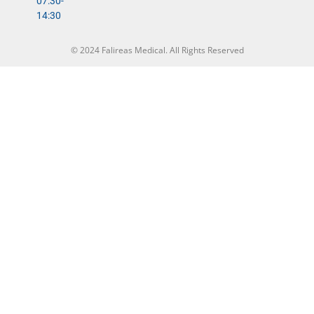
07:30-
14:30
© 2024 Falireas Medical. All Rights Reserved