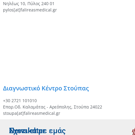
Νηλέως 10, Πύλος 240 01
pylos[at]falireasmedical.gr
Διαγνωστικό Κέντρο Στούπας
+30 2721 101010
Επαρ.Οδ. Καλαμάτας - Αρεόπολης, Στούπα 24022
stoupa[at]falireasmedical.gr
Newsletter
Σχετικά με εμάς