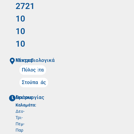
2721
10
10
10
Mικροβιολογικά Κέντρα
Καλαμάτα
Πύλος
Μελιγαλάς
Στούπα
Ωράριο λειτουργίας
Καλαμάτα:
Δευ-
Τρι-
Πεμ-
Παρ