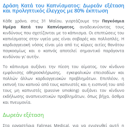
Δράση Κατά του Καπνίσματος: Δωρεάν εξέταση
και προληπτικός έλεγχος με 80% έκπτωση
Κάθε χρόνο, στις 31 Μαΐου, γιορτάζουμε την
Παγκόσμια
Ημέρα Κατά του Καπνίσματος
, αναδεικνύοντας τους
κινδύνους που σχετίζονται με το κάπνισμα. Οι επιπτώσεις του
καπνίσματος στην υγεία μας είναι σοβαρές και πολλαπλές. Η
καρδιαγγειακή νόσος είναι μία από τις κύριες αιτίες θανάτου
παγκοσμίως και ο καπνός αποτελεί σημαντικό παράγοντα
κινδύνου γι’ αυτήν.
Το κάπνισμα αυξάνει την πίεση του αίματος, τον κίνδυνο
εμφάνισης αθηροσκλήρωσης, εγκεφαλικών επεισοδίων και
πολλών άλλων καρδιαγγειακών προβλημάτων. Επιπλέον, η
εκπνοή του καπνού από τους καπνιστές και η εισπνοή του από
τους μη καπνιστές (passive smoking) αυξάνει τον κίνδυνο
εκδήλωσης αναπνευστικών προβλημάτων, όπως βήχα, άσθμα
και πνευμονία.
Δωρεάν εξέταση
Στα εργαστήρια Falireas Medical, για να ενισχυθεί αυτή η