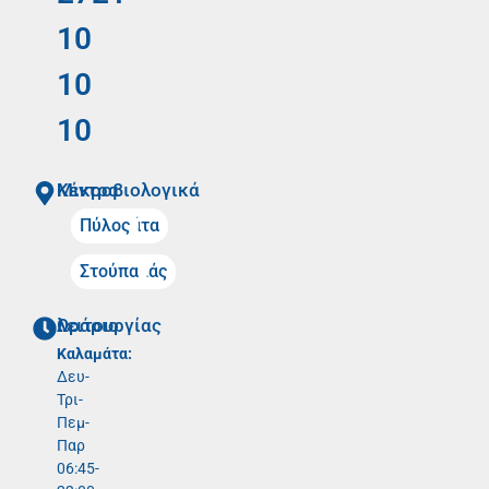
10
10
10
Mικροβιολογικά Κέντρα
Καλαμάτα
Πύλος
Μελιγαλάς
Στούπα
Ωράριο λειτουργίας
Καλαμάτα:
Δευ-
Τρι-
Πεμ-
Παρ
06:45-