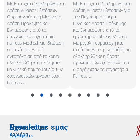
Με Επιτυχία Ολοκληρώθηκε η
Με Επιτυχία Ολοκληρώθηκε η
Δράση Δωρεάν Εξετάσεων
Δράση Δωρεάν Εξετάσεων για
Θυρεοειδούς στη Μεσσηνία
την Παγκόσμια Ημέρα
Δράση Πρόληψης και
Γυναίκας Δράση Πρόληψης
Ενημέρωσης από τα
και Ενημέρωσης από τα
διαγνωστικά εργαστήρια
εργαστήρια Falireas Medical
Falireas Medical Με ιδιαίτερη
Με μεγάλη συμμετοχή και
επιτυχία και θερμή
ιδιαίτερα θετική ανταπόκριση
ανταπόκριση από το κοινό
ολοκληρώθηκε η δράση
ολοκληρώθηκε η πρόσφατη
προληπτικών εξετάσεων που
κοινωνική πρωτοβουλία των
διοργάνωσαν τα εργαστήρια
διαγνωστικών εργαστηρίων
Falireas …
Falireas …
Newsletter
Σχετικά με εμάς
Καριέρα
Εγγραφείτε