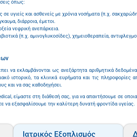
ώσεις όπως:
ς σε υγιείς και ασθενείς με χρόνια νοσήματα (π.χ. σακχαρώδ
καυμα, διάρροια, έμετοι.
 οξεία νεφρική ανεπάρκεια.
τιβιοτικά (π.χ. αμινογλυκοσίδες), χημειοθεραπεία, αντιφλεγμ
εων
ει να εκλαμβάνονται ως ανεξάρτητα αριθμητικά δεδομένα. 
ιακό ιστορικό, τα κλινικά ευρήματα και τις πληροφορίες α
υς και να σας καθοδηγήσει.
edical, είμαστε στη διάθεσή σας, για να απαντήσουμε σε οπο
τε να εξασφαλίσουμε την καλύτερη δυνατή φροντίδα υγείας.
Ιατρικός Εξοπλισμός
Δ