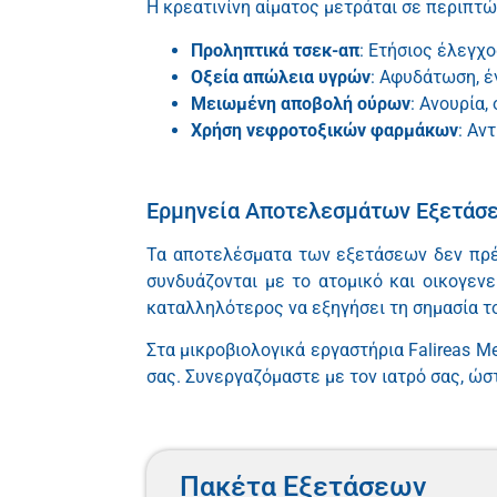
Η κρεατινίνη αίματος μετράται σε περιπτ
Προληπτικά τσεκ-απ
: Ετήσιος έλεγχο
Οξεία απώλεια υγρών
: Αφυδάτωση, έγ
Μειωμένη αποβολή ούρων
: Ανουρία,
Χρήση νεφροτοξικών φαρμάκων
: Αν
Ερμηνεία Αποτελεσμάτων Εξετάσ
Τα αποτελέσματα των εξετάσεων δεν πρέπ
συνδυάζονται με το ατομικό και οικογενε
καταλληλότερος να εξηγήσει τη σημασία το
Στα μικροβιολογικά εργαστήρια Falireas M
σας. Συνεργαζόμαστε με τον ιατρό σας, ώσ
Πακέτα Εξετάσεων